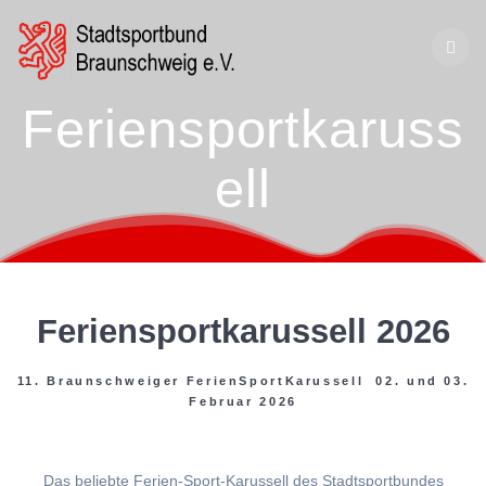
Zum
Inhalt
springen
Feriensportkaruss
ell
Feriensportkarussell 2026
11. Braunschweiger FerienSportKarussell 02. und 03.
Februar 2026
Das beliebte Ferien-Sport-Karussell des Stadtsportbundes