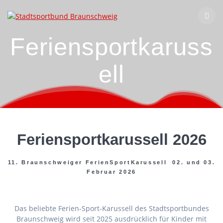
Zum
Inhalt
springen
Feriensportkaruss
ell
Feriensportkarussell 2026
11. Braunschweiger FerienSportKarussell 02. und 03.
Februar 2026
Das beliebte Ferien-Sport-Karussell des Stadtsportbundes
Braunschweig wird seit 2025 ausdrücklich für Kinder mit