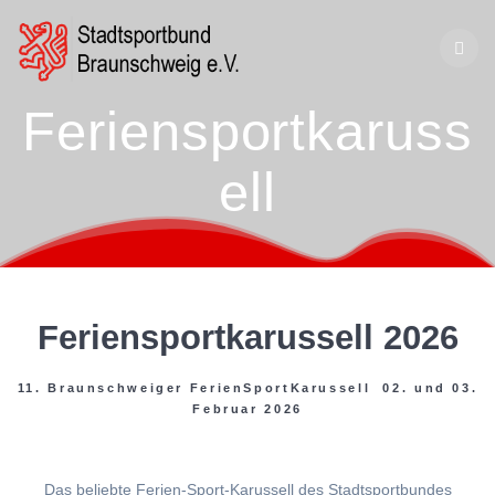
Zum
Inhalt
springen
Feriensportkaruss
ell
Feriensportkarussell 2026
11. Braunschweiger FerienSportKarussell 02. und 03.
Februar 2026
Das beliebte Ferien-Sport-Karussell des Stadtsportbundes