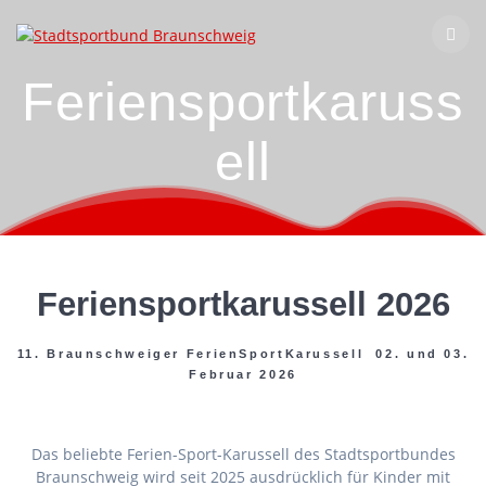
Zum
Inhalt
springen
Feriensportkaruss
ell
Feriensportkarussell 2026
11. Braunschweiger FerienSportKarussell 02. und 03.
Februar 2026
Das beliebte Ferien-Sport-Karussell des Stadtsportbundes
Braunschweig wird seit 2025 ausdrücklich für Kinder mit