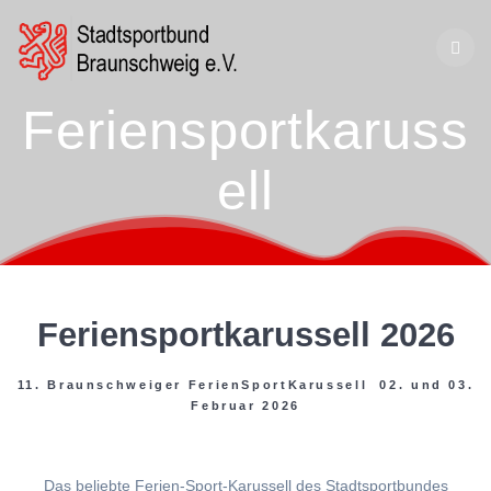
Zum
Inhalt
springen
Feriensportkaruss
ell
Feriensportkarussell 2026
11. Braunschweiger FerienSportKarussell 02. und 03.
Februar 2026
Das beliebte Ferien-Sport-Karussell des Stadtsportbundes