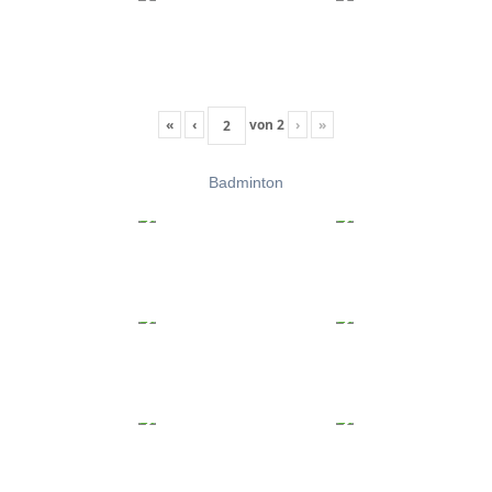
«
‹
von
2
›
»
Badminton