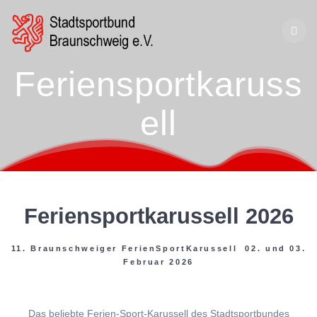
Zum
Inhalt
springen
Feriensportkaruss
ell
Feriensportkarussell 2026
11. Braunschweiger FerienSportKarussell 02. und 03.
Februar 2026
Das beliebte Ferien-Sport-Karussell des Stadtsportbundes