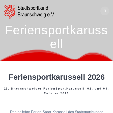
Zum
Inhalt
springen
Feriensportkaruss
ell
Feriensportkarussell 2026
11. Braunschweiger FerienSportKarussell 02. und 03.
Februar 2026
Das beliebte Ferien-Sport-Karussell des Stadtsportbundes