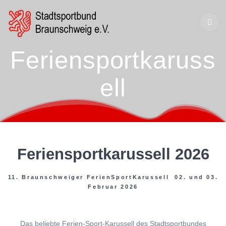
Zum
Inhalt
springen
Feriensportkaruss
ell
Feriensportkarussell 2026
11. Braunschweiger FerienSportKarussell 02. und 03.
Februar 2026
Das beliebte Ferien-Sport-Karussell des Stadtsportbundes