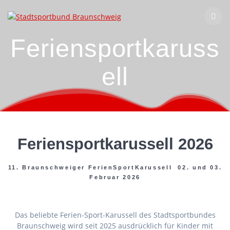
Zum
Inhalt
springen
Feriensportkaruss
ell
Feriensportkarussell 2026
11. Braunschweiger FerienSportKarussell 02. und 03.
Februar 2026
Das beliebte Ferien-Sport-Karussell des Stadtsportbundes
Braunschweig wird seit 2025 ausdrücklich für Kinder mit