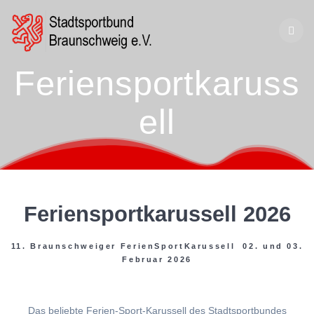
Zum
Inhalt
springen
Feriensportkaruss
ell
Feriensportkarussell 2026
11. Braunschweiger FerienSportKarussell 02. und 03.
Februar 2026
Das beliebte Ferien-Sport-Karussell des Stadtsportbundes