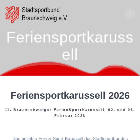
Zum
Inhalt
springen
Feriensportkaruss
ell
Feriensportkarussell 2026
11. Braunschweiger FerienSportKarussell 02. und 03.
Februar 2026
Das beliebte Ferien-Sport-Karussell des Stadtsportbundes