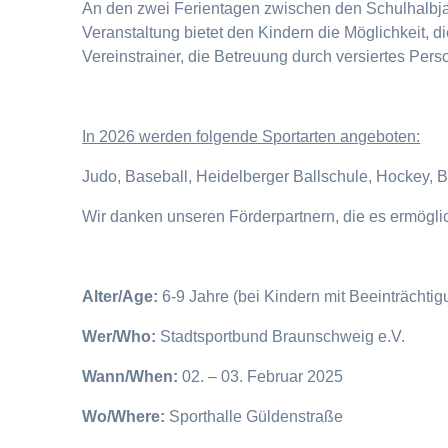
An den zwei Ferientagen zwischen den Schulhalbjahr
Veranstaltung bietet den Kindern die Möglichkeit, 
Vereinstrainer, die Betreuung durch versiertes Pers
I
n 2026 werden folgende Sportarten angeboten:
Judo, Baseball, Heidelberger Ballschule, Hockey, 
Wir danken unseren Förderpartnern, die es ermögl
Alter/Age:
6-9 Jahre (bei Kindern mit Beeinträchti
Wer/Who:
Stadtsportbund Braunschweig e.V.
Wann/When:
02. – 03. Februar 2025
Wo/Where:
Sporthalle Güldenstraße