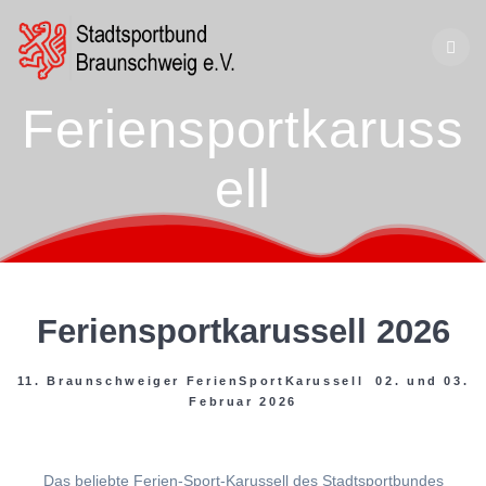
Zum
Inhalt
springen
Feriensportkaruss
ell
Feriensportkarussell 2026
11. Braunschweiger FerienSportKarussell 02. und 03.
Februar 2026
Das beliebte Ferien-Sport-Karussell des Stadtsportbundes