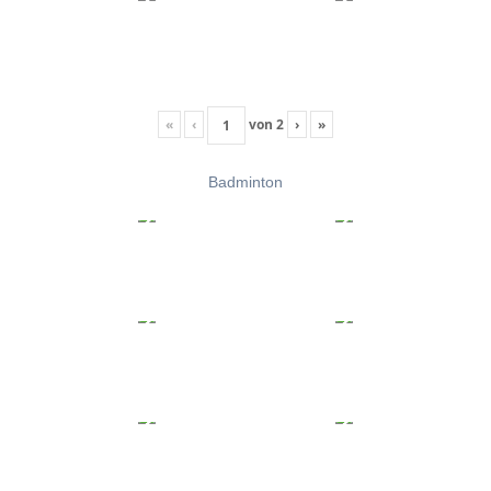
«
‹
von
2
›
»
Badminton