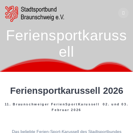
Zum
Inhalt
springen
Feriensportkaruss
ell
Feriensportkarussell 2026
11. Braunschweiger FerienSportKarussell 02. und 03.
Februar 2026
Das beliebte Ferien-Sport-Karussell des Stadtsportbundes