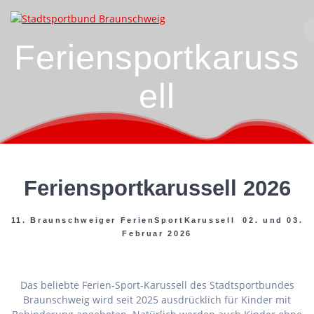
Zum
Inhalt
springen
Feriensportkaruss
ell
Feriensportkarussell 2026
11. Braunschweiger FerienSportKarussell 02. und 03.
Februar 2026
Das beliebte Ferien-Sport-Karussell des Stadtsportbundes
Braunschweig wird seit 2025 ausdrücklich für Kinder mit