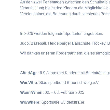
An den zwei Ferientagen zwischen den Schulhalbjahr
Veranstaltung bietet den Kindern die Möglichkeit, 
Vereinstrainer, die Betreuung durch versiertes Pers
I
n 2026 werden folgende Sportarten angeboten:
Judo, Baseball, Heidelberger Ballschule, Hockey, 
Wir danken unseren Förderpartnern, die es ermögl
Alter/Age:
6-9 Jahre (bei Kindern mit Beeinträchti
Wer/Who:
Stadtsportbund Braunschweig e.V.
Wann/When:
02. – 03. Februar 2025
Wo/Where:
Sporthalle Güldenstraße