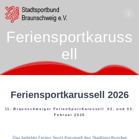
Zum
Inhalt
springen
Feriensportkaruss
ell
Feriensportkarussell 2026
11. Braunschweiger FerienSportKarussell 02. und 03.
Februar 2026
Das beliebte Ferien-Sport-Karussell des Stadtsportbundes