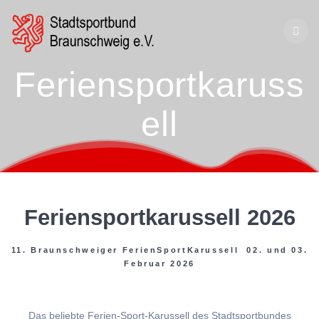
Zum
Inhalt
springen
Feriensportkaruss
ell
Feriensportkarussell 2026
11. Braunschweiger FerienSportKarussell 02. und 03.
Februar 2026
Das beliebte Ferien-Sport-Karussell des Stadtsportbundes