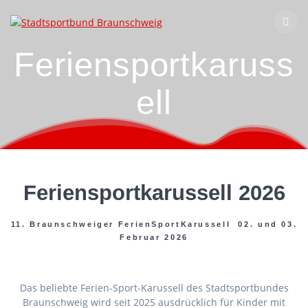
Zum
Inhalt
springen
Feriensportkaruss
ell
Feriensportkarussell 2026
11. Braunschweiger FerienSportKarussell 02. und 03.
Februar 2026
Das beliebte Ferien-Sport-Karussell des Stadtsportbundes
Braunschweig wird seit 2025 ausdrücklich für Kinder mit