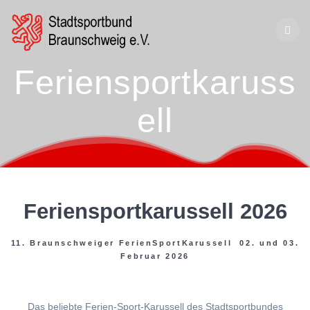
Zum
Inhalt
springen
Feriensportkaruss
ell
Feriensportkarussell 2026
11. Braunschweiger FerienSportKarussell 02. und 03.
Februar 2026
Das beliebte Ferien-Sport-Karussell des Stadtsportbundes