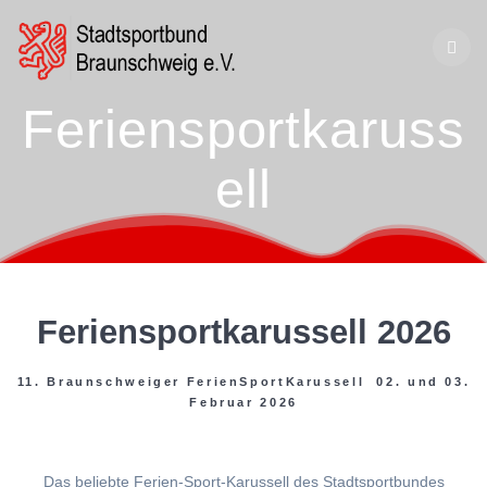
Zum
Inhalt
springen
Feriensportkaruss
ell
Feriensportkarussell 2026
11. Braunschweiger FerienSportKarussell 02. und 03.
Februar 2026
Das beliebte Ferien-Sport-Karussell des Stadtsportbundes