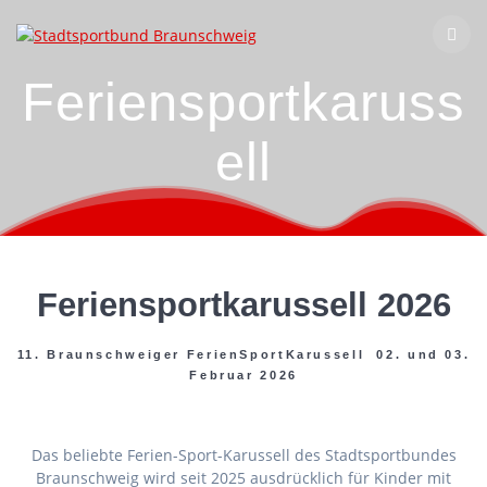
Zum
Inhalt
springen
Feriensportkaruss
ell
Feriensportkarussell 2026
11. Braunschweiger FerienSportKarussell 02. und 03.
Februar 2026
Das beliebte Ferien-Sport-Karussell des Stadtsportbundes
Braunschweig wird seit 2025 ausdrücklich für Kinder mit