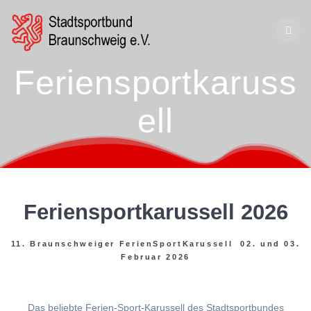
Zum
Inhalt
springen
Feriensportkaruss
ell
Feriensportkarussell 2026
11. Braunschweiger FerienSportKarussell 02. und 03.
Februar 2026
Das beliebte Ferien-Sport-Karussell des Stadtsportbundes