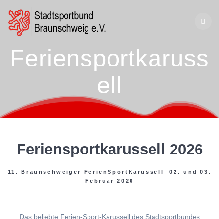
Zum
Inhalt
springen
Feriensportkaruss
ell
Feriensportkarussell 2026
11. Braunschweiger FerienSportKarussell 02. und 03.
Februar 2026
Das beliebte Ferien-Sport-Karussell des Stadtsportbundes