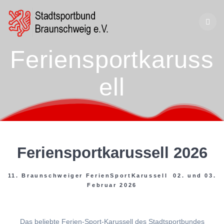
Zum
Inhalt
springen
Feriensportkaruss
ell
Feriensportkarussell 2026
11. Braunschweiger FerienSportKarussell 02. und 03.
Februar 2026
Das beliebte Ferien-Sport-Karussell des Stadtsportbundes