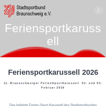
Zum
Inhalt
springen
Feriensportkaruss
ell
Feriensportkarussell 2026
11. Braunschweiger FerienSportKarussell 02. und 03.
Februar 2026
Das beliebte Ferien-Sport-Karussell des Stadtsportbundes