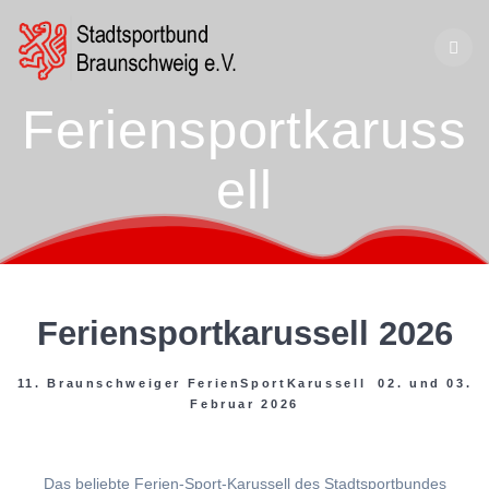
Zum
Inhalt
springen
Feriensportkaruss
ell
Feriensportkarussell 2026
11. Braunschweiger FerienSportKarussell 02. und 03.
Februar 2026
Das beliebte Ferien-Sport-Karussell des Stadtsportbundes