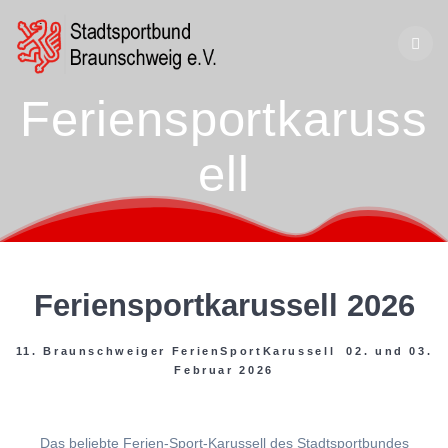
Zum
Inhalt
springen
Feriensportkaruss
ell
Feriensportkarussell 2026
11. Braunschweiger FerienSportKarussell 02. und 03.
Februar 2026
Das beliebte Ferien-Sport-Karussell des Stadtsportbundes