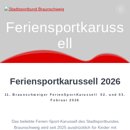
Zum
Inhalt
springen
Feriensportkaruss
ell
Feriensportkarussell 2026
11. Braunschweiger FerienSportKarussell 02. und 03.
Februar 2026
Das beliebte Ferien-Sport-Karussell des Stadtsportbundes
Braunschweig wird seit 2025 ausdrücklich für Kinder mit