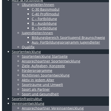
Übungsleiter/innen
C-30 Basismodul
C-40 Profilmodul
C – Fortbildung
B – Ausbildung
B – Fortbildung
Jugendleiter/innen
Bildungsbereich Sportjugend Braunschweig
Aus- Fortbildungsprogramm Jugendleiter
Qualifix
Sportentwicklung
Sportentwicklung Startseite
Ansprechpartner Sportentwicklung
Ziele, Aufgaben, Konzepte
Förderprogramme
Richtlinien Sportentwicklung
Aktiv in jedem Alter
Sporträume und Umwelt
Sport als Partner
Sport und Gesundheit
Sportinfrastruktur
Vereinsentwicklung
Ansprechpartner Vereinsentwicklung