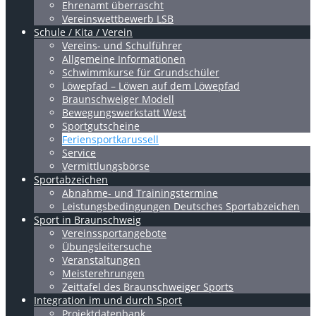
Ehrenamt überrascht
Vereinswettbewerb LSB
Schule / Kita / Verein
Vereins- und Schulführer
Allgemeine Informationen
Schwimmkurse für Grundschüler
Löwepfad – Löwen auf dem Löwepfad
Braunschweiger Modell
Bewegungswerkstatt West
Sportgutscheine
Feriensportkarussell
Service
Vermittlungsbörse
Sportabzeichen
Abnahme- und Trainingstermine
Leistungsbedingungen Deutsches Sportabzeichen
Sport in Braunschweig
Vereinssportangebote
Übungsleitersuche
Veranstaltungen
Meisterehrungen
Zeittafel des Braunschweiger Sports
Integration im und durch Sport
Projektdatenbank