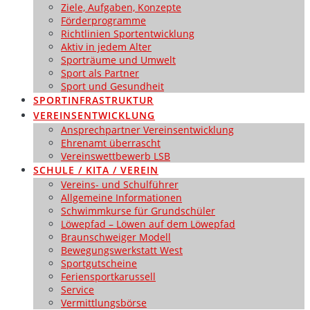
Ziele, Aufgaben, Konzepte
Förderprogramme
Richtlinien Sportentwicklung
Aktiv in jedem Alter
Sporträume und Umwelt
Sport als Partner
Sport und Gesundheit
SPORTINFRASTRUKTUR
VEREINSENTWICKLUNG
Ansprechpartner Vereinsentwicklung
Ehrenamt überrascht
Vereinswettbewerb LSB
SCHULE / KITA / VEREIN
Vereins- und Schulführer
Allgemeine Informationen
Schwimmkurse für Grundschüler
Löwepfad – Löwen auf dem Löwepfad
Braunschweiger Modell
Bewegungswerkstatt West
Sportgutscheine
Feriensportkarussell
Service
Vermittlungsbörse