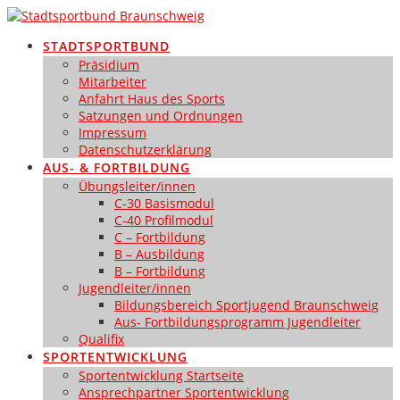
Zum
Inhalt
STADTSPORTBUND
springen
Präsidium
Mitarbeiter
Anfahrt Haus des Sports
Satzungen und Ordnungen
Impressum
Datenschutzerklärung
AUS- & FORTBILDUNG
Übungsleiter/innen
C-30 Basismodul
C-40 Profilmodul
C – Fortbildung
B – Ausbildung
B – Fortbildung
Jugendleiter/innen
Bildungsbereich Sportjugend Braunschweig
Aus- Fortbildungsprogramm Jugendleiter
Qualifix
SPORTENTWICKLUNG
Sportentwicklung Startseite
Ansprechpartner Sportentwicklung