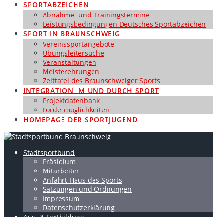
SPORTABZEICHEN
Abnahme- und Trainingstermine
Leistungsbedingungen Deutsches Sportabzeichen
SPORT IN BRAUNSCHWEIG
Vereinssportangebote
Übungsleitersuche
Veranstaltungen
Meisterehrungen
Zeittafel des Braunschweiger Sports
INTEGRATION IM UND DURCH SPORT
Projektdatenbank
Fördermöglichkeiten
HOMEPAGE DER SPORTJUGEND
Stadtsportbund
Präsidium
Mitarbeiter
Anfahrt Haus des Sports
Satzungen und Ordnungen
Impressum
Datenschutzerklärung
Aus- & Fortbildung