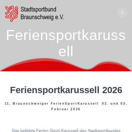
Zum
Inhalt
springen
Feriensportkaruss
ell
Feriensportkarussell 2026
11. Braunschweiger FerienSportKarussell 02. und 03.
Februar 2026
Das beliebte Ferien-Sport-Karussell des Stadtsportbundes