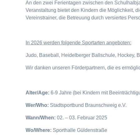
An den zwei Ferientagen zwischen den Schulhalbjahr
Veranstaltung bietet den Kindern die Möglichkeit, 
Vereinstrainer, die Betreuung durch versiertes Pers
I
n 2026 werden folgende Sportarten angeboten:
Judo, Baseball, Heidelberger Ballschule, Hockey, 
Wir danken unseren Förderpartnern, die es ermögl
Alter/Age:
6-9 Jahre (bei Kindern mit Beeinträchti
Wer/Who:
Stadtsportbund Braunschweig e.V.
Wann/When:
02. – 03. Februar 2025
Wo/Where:
Sporthalle Güldenstraße