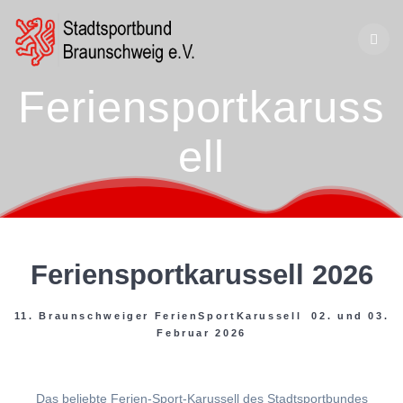
Zum
Inhalt
springen
Feriensportkaruss
ell
Feriensportkarussell 2026
11. Braunschweiger FerienSportKarussell 02. und 03.
Februar 2026
Das beliebte Ferien-Sport-Karussell des Stadtsportbundes