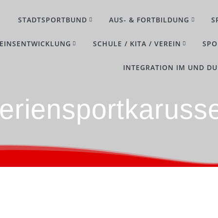
STADTSPORTBUND
AUS- & FORTBILDUNG
S
EINSENTWICKLUNG
SCHULE / KITA / VEREIN
SPO
INTEGRATION IM UND D
eriensportkarusse