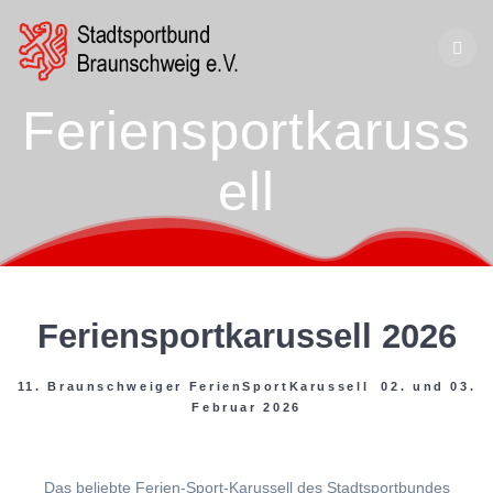
Zum
Inhalt
springen
Feriensportkaruss
ell
Feriensportkarussell 2026
11. Braunschweiger FerienSportKarussell 02. und 03.
Februar 2026
Das beliebte Ferien-Sport-Karussell des Stadtsportbundes