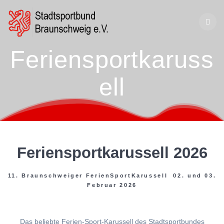
Zum
Inhalt
springen
Feriensportkaruss
ell
Feriensportkarussell 2026
11. Braunschweiger FerienSportKarussell 02. und 03.
Februar 2026
Das beliebte Ferien-Sport-Karussell des Stadtsportbundes