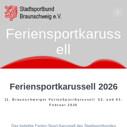
Zum
Inhalt
springen
Feriensportkaruss
ell
Feriensportkarussell 2026
11. Braunschweiger FerienSportKarussell 02. und 03.
Februar 2026
Das beliebte Ferien-Sport-Karussell des Stadtsportbundes