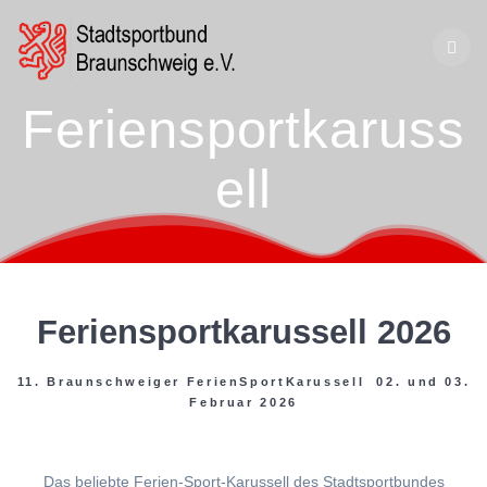
Zum
Inhalt
springen
Feriensportkaruss
ell
Feriensportkarussell 2026
11. Braunschweiger FerienSportKarussell 02. und 03.
Februar 2026
Das beliebte Ferien-Sport-Karussell des Stadtsportbundes