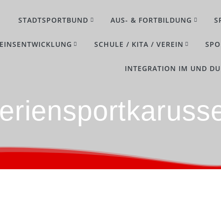
STADTSPORTBUND
AUS- & FORTBILDUNG
S
EINSENTWICKLUNG
SCHULE / KITA / VEREIN
SPO
INTEGRATION IM UND D
eriensportkarusse