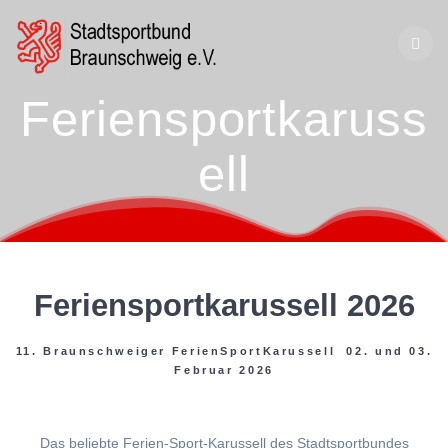
Zum
Inhalt
springen
Feriensportkaruss
ell
Feriensportkarussell 2026
11. Braunschweiger FerienSportKarussell 02. und 03.
Februar 2026
Das beliebte Ferien-Sport-Karussell des Stadtsportbundes