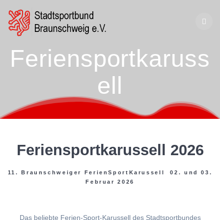
Zum
Inhalt
springen
Feriensportkaruss
ell
Feriensportkarussell 2026
11. Braunschweiger FerienSportKarussell 02. und 03.
Februar 2026
Das beliebte Ferien-Sport-Karussell des Stadtsportbundes