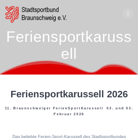
Zum
Inhalt
springen
Feriensportkaruss
ell
Feriensportkarussell 2026
11. Braunschweiger FerienSportKarussell 02. und 03.
Februar 2026
Das beliebte Ferien-Sport-Karussell des Stadtsportbundes