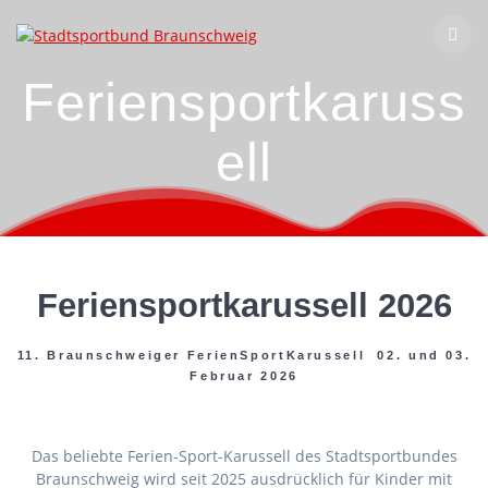
Zum
Inhalt
springen
Feriensportkaruss
ell
Feriensportkarussell 2026
11. Braunschweiger FerienSportKarussell 02. und 03.
Februar 2026
Das beliebte Ferien-Sport-Karussell des Stadtsportbundes
Braunschweig wird seit 2025 ausdrücklich für Kinder mit