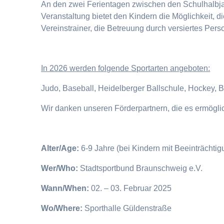
An den zwei Ferientagen zwischen den Schulhalbjahr
Veranstaltung bietet den Kindern die Möglichkeit, 
Vereinstrainer, die Betreuung durch versiertes Pers
I
n 2026 werden folgende Sportarten angeboten:
Judo, Baseball, Heidelberger Ballschule, Hockey, 
Wir danken unseren Förderpartnern, die es ermögl
Alter/Age:
6-9 Jahre (bei Kindern mit Beeinträchti
Wer/Who:
Stadtsportbund Braunschweig e.V.
Wann/When:
02. – 03. Februar 2025
Wo/Where:
Sporthalle Güldenstraße