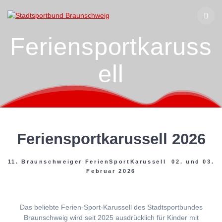
Zum
Inhalt
springen
Feriensportkaruss
ell
Feriensportkarussell 2026
11. Braunschweiger FerienSportKarussell 02. und 03.
Februar 2026
Das beliebte Ferien-Sport-Karussell des Stadtsportbundes
Braunschweig wird seit 2025 ausdrücklich für Kinder mit