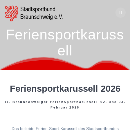
Zum
Inhalt
springen
Feriensportkaruss
ell
Feriensportkarussell 2026
11. Braunschweiger FerienSportKarussell 02. und 03.
Februar 2026
Das beliebte Ferien-Sport-Karussell des Stadtsportbundes