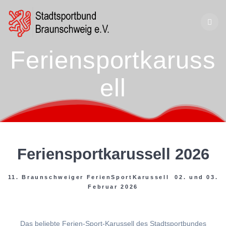
Zum
Inhalt
springen
Feriensportkaruss
ell
Feriensportkarussell 2026
11. Braunschweiger FerienSportKarussell 02. und 03.
Februar 2026
Das beliebte Ferien-Sport-Karussell des Stadtsportbundes