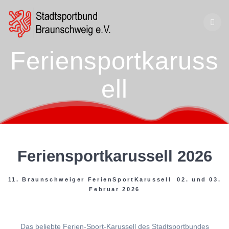
Zum
Inhalt
springen
Feriensportkaruss
ell
Feriensportkarussell 2026
11. Braunschweiger FerienSportKarussell 02. und 03.
Februar 2026
Das beliebte Ferien-Sport-Karussell des Stadtsportbundes