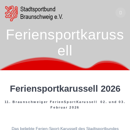
Zum
Inhalt
springen
Feriensportkaruss
ell
Feriensportkarussell 2026
11. Braunschweiger FerienSportKarussell 02. und 03.
Februar 2026
Das beliebte Ferien-Sport-Karussell des Stadtsportbundes