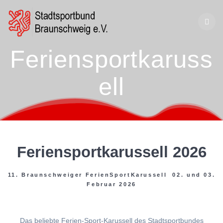
Zum
Inhalt
springen
Feriensportkaruss
ell
Feriensportkarussell 2026
11. Braunschweiger FerienSportKarussell 02. und 03.
Februar 2026
Das beliebte Ferien-Sport-Karussell des Stadtsportbundes